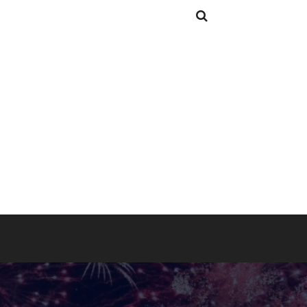
Search
Search
for: