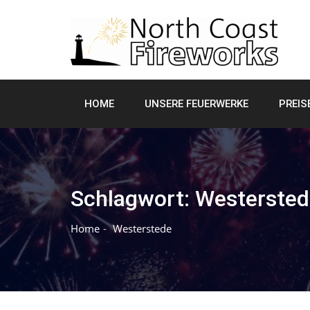
Skip
to
content
HOME
UNSERE FEUERWERKE
PREIS
Schlagwort:
Westersted
Home
Westerstede