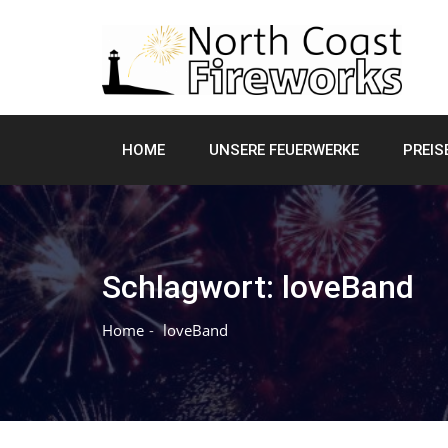
Skip
to
content
HOME
UNSERE FEUERWERKE
PREIS
Schlagwort:
loveBand
Home
loveBand