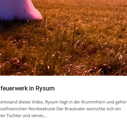
feuerwerk in Rysum
entstand dieses Video. Rysum liegt in der Krummhörn und gehö
ostfriesischen Nordseeküste Der Brautvater wünschte sich ein
ner Tochter und seines…