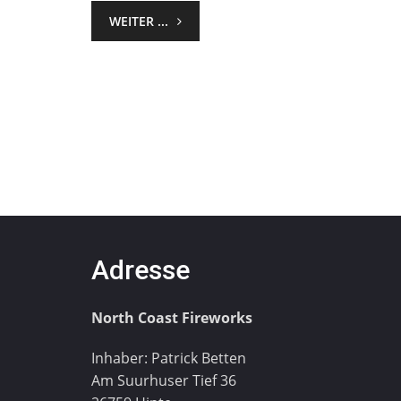
WEITER ...
Adresse
North Coast Fireworks
Inhaber: Patrick Betten
Am Suurhuser Tief 36