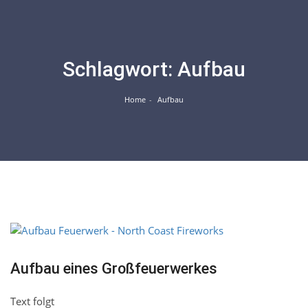
Skip
to
content
Schlagwort:
Aufbau
Home
Aufbau
März
06
Aufbau eines Großfeuerwerkes
Text folgt