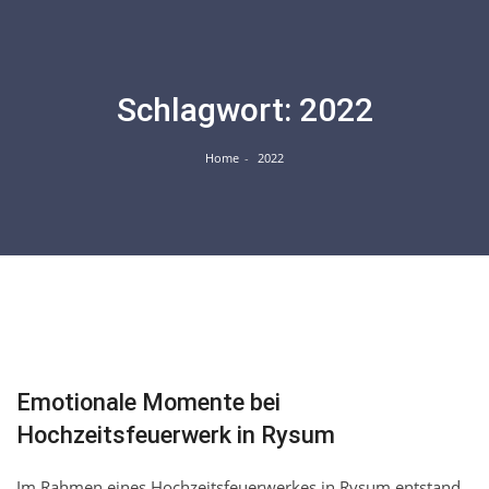
Skip
to
content
Schlagwort:
2022
Home
2022
Juni
09
Emotionale Momente bei
Hochzeitsfeuerwerk in Rysum
Im Rahmen eines Hochzeitsfeuerwerkes in Rysum entstand