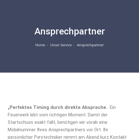
Ansprechpartner
Home
Unser Service
Ansprechpartner
„Perfektes Timing durch direkte Absprache.
Ein
Feuerwerk lebt vom richtigen Moment. Damit der
Startschuss exakt fällt, benötigen wir vorab eine
Mobilnummer Ihres Ansprechpartners vor Ort. Ihr
persönlicher Pyrotechniker nimmt am Abend kurz Kontakt